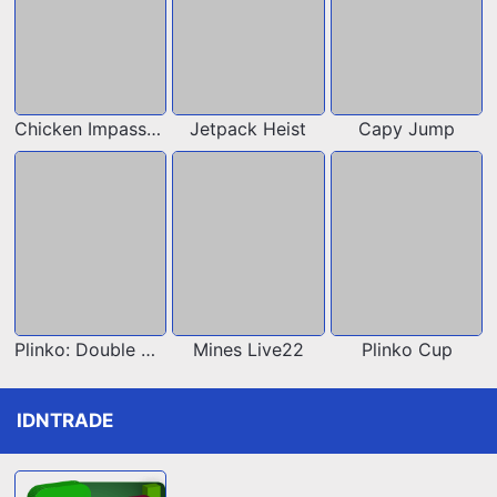
Chicken Impassable
Jetpack Heist
Capy Jump
Plinko: Double Wheel Live22
Mines Live22
Plinko Cup
IDNTRADE