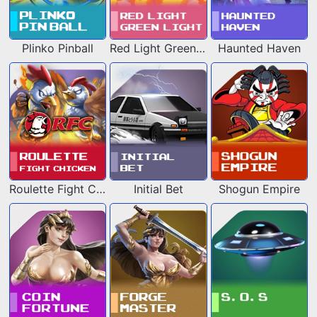
Plinko Pinball
Red Light Green Light
Haunted Haven
Roulette Fight Chicken
Initial Bet
Shogun Empire