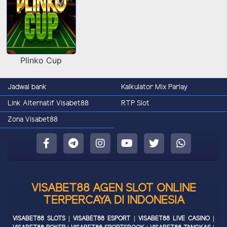
Plinko Cup
Jadwal bank
Kalkulator Mix Parlay
Link Alternatif Visabet88
RTP Slot
Zona Visabet88
VISABET88 AGEN SLOT ONLINE
TERPERCAYA DI INDONESIA
VISABET88 SLOTS | VISABET88 ESPORT | VISABET88 LIVE CASINO |