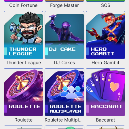
Coin Fortune
Forge Master
SOS
Thunder League
DJ Cakes
Hero Gambit
Roulette
Roulette Multiplayer
Baccarat