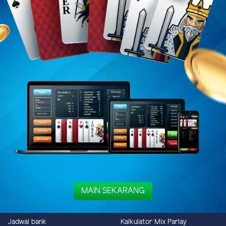
MAIN SEKARANG
Jadwal bank
Kalkulator Mix Parlay