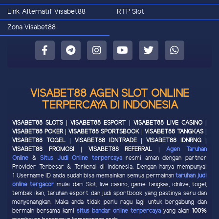
Link Alternatif Visabet88
RTP Slot
Zona Visabet88
VISABET88 AGEN SLOT ONLINE
TERPERCAYA DI INDONESIA
VISABET88 SLOTS | VISABET88 ESPORT | VISABET88 LIVE CASINO |
VISABET88 POKER | VISABET88 SPORTSBOOK | VISABET88 TANGKAS |
VISABET88 TOGEL | VISABET88 IDNTRADE | VISABET88 IDNRNG |
VISABET88 PROMOSI | VISABET88 REFERRAL |
Agen Taruhan
Online
&
Situs Judi Online terpercaya
resmi aman dengan partner
Provider Terbesar & Terkenal di indonesia. Dengan hanya mempunyai
1 Username ID anda sudah bisa memainkan semua permainan
taruhan judi
online tergacor
mulai dari Slot, live casino, game tangkas, idnlive, togel,
tembak ikan, taruhan esport dan judi sportbook yang pastinya seru dan
menyenangkan. Maka anda tidak perlu ragu lagi untuk bergabung dan
bermain bersama kami
situs bandar online terpercaya
yang akan
100%